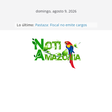
domingo, agosto 9, 2026
Lo último:
Pastaza: Fiscal no emite cargos
contra hombre de 50años que
mantenía relacion de «noviazgo»
con una menor de10 años en
frontera sur
Saltar
Napo: presunto sicariato en cantón
Archidona
Ecuador: dos jóvenes de 22 años
desaparecidos fueron encontrados
muertos en Puerto lopez
Sentencian a 34 años de prisión a
implicados en caso de Alison,
oriunda de Tena
Vozinha, el arquero sensación de
cabo Verde, ya llegó para
incorporarse a Colo Colo de Chile