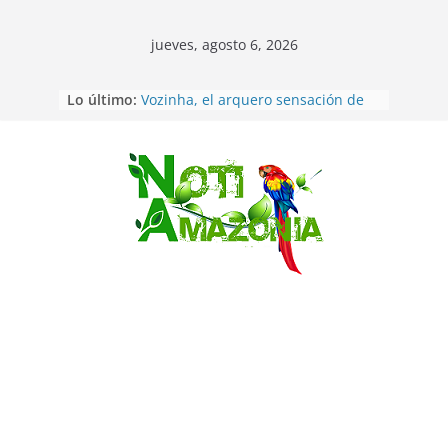
jueves, agosto 6, 2026
Sentencian a 34 años de prisión a
Lo último:
implicados en caso de Alison,
oriunda de Tena
Vozinha, el arquero sensación de
cabo Verde, ya llegó para
Saltar
incorporarse a Colo Colo de Chile
Pastaza: la parroquia Diez de
Agosto eligió a su nueva reina por
su aniversario
La “deuda de sueño”: una alerta
sobre los efectos de dormir mal en
la salud física y mental
Pastaza: Puyo será sede
del XII Foro Social Panamazónico, d
e pueblos indígenas y sociedad
civil por la defensa de la Amazonía