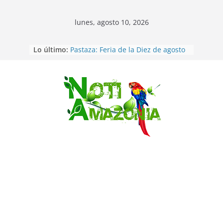
lunes, agosto 10, 2026
Lo último:
Pastaza: Feria de la Diez de agosto
atrajo a miles de personas en la
edición 2026 (video)
Pastaza: Fiscal no emite cargos
contra hombre de 50años que
Saltar
mantenía relacion de «noviazgo»
con una menor de10 años en
frontera sur
Napo: presunto sicariato en cantón
Archidona
Ecuador: dos jóvenes de 22 años
desaparecidos fueron encontrados
muertos en Puerto lopez
Ecuador: Ocho cadáveres hallados
en fosas comunes en Pucará