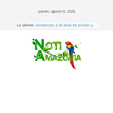
jueves, agosto 6, 2026
Lo último:
Sentencian a 34 años de prisión a
implicados en caso de Alison,
oriunda de Tena
Vozinha, el arquero sensación de
cabo Verde, ya llegó para
Saltar
incorporarse a Colo Colo de Chile
Pastaza: la parroquia Diez de
Agosto eligió a su nueva reina por
su aniversario
La “deuda de sueño”: una alerta
sobre los efectos de dormir mal en
la salud física y mental
Pastaza: Puyo será sede
del XII Foro Social Panamazónico, d
e pueblos indígenas y sociedad
civil por la defensa de la Amazonía