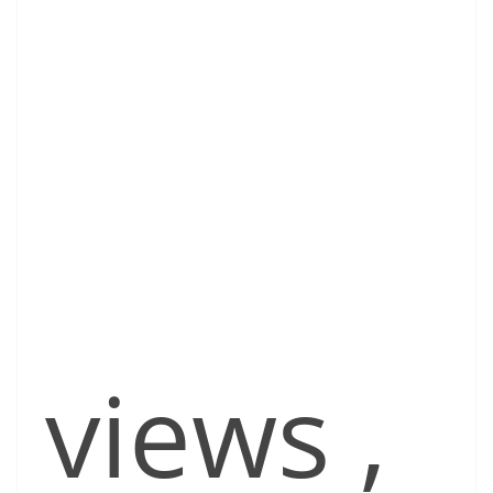
views
,