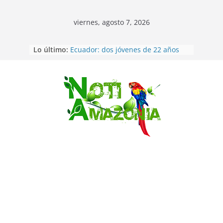
viernes, agosto 7, 2026
Lo último:
Ecuador: dos jóvenes de 22 años
desaparecidos fueron encontrados
muertos en Puerto lopez
Sentencian a 34 años de prisión a
implicados en caso de Alison,
Saltar
oriunda de Tena
Vozinha, el arquero sensación de
cabo Verde, ya llegó para
incorporarse a Colo Colo de Chile
Pastaza: la parroquia Diez de
Agosto eligió a su nueva reina por
su aniversario
La “deuda de sueño”: una alerta
sobre los efectos de dormir mal en
la salud física y mental