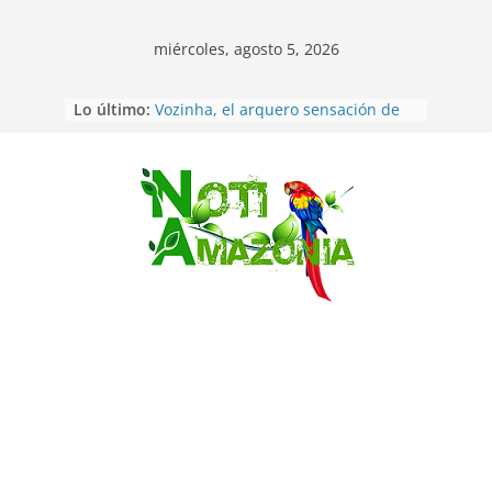
miércoles, agosto 5, 2026
Lo último:
Vozinha, el arquero sensación de
cabo Verde, ya llegó para
incorporarse a Colo Colo de Chile
Pastaza: la parroquia Diez de
Agosto eligió a su nueva reina por
Saltar
su aniversario
La “deuda de sueño”: una alerta
sobre los efectos de dormir mal en
la salud física y mental
Pastaza: Puyo será sede
del XII Foro Social Panamazónico, d
e pueblos indígenas y sociedad
civil por la defensa de la Amazonía
Morona Santiago: Prefectura
realiza brigadas al interior selvático
en el cantón Taisha