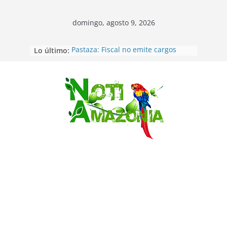
domingo, agosto 9, 2026
Lo último:
Pastaza: Fiscal no emite cargos
contra hombre de 50años que
mantenía relacion de «noviazgo»
con una menor de10 años en
frontera sur
Saltar
Napo: presunto sicariato en cantón
Archidona
Ecuador: dos jóvenes de 22 años
desaparecidos fueron encontrados
muertos en Puerto lopez
Sentencian a 34 años de prisión a
implicados en caso de Alison,
oriunda de Tena
Vozinha, el arquero sensación de
cabo Verde, ya llegó para
incorporarse a Colo Colo de Chile