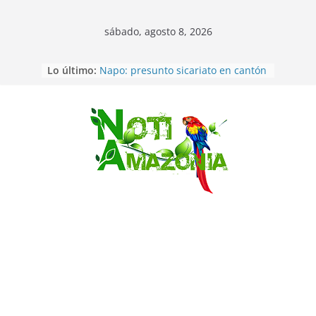
sábado, agosto 8, 2026
Lo último:
Napo: presunto sicariato en cantón
Archidona
Ecuador: dos jóvenes de 22 años
desaparecidos fueron encontrados
muertos en Puerto lopez
Saltar
Sentencian a 34 años de prisión a
implicados en caso de Alison,
oriunda de Tena
Vozinha, el arquero sensación de
cabo Verde, ya llegó para
incorporarse a Colo Colo de Chile
Pastaza: la parroquia Diez de
Agosto eligió a su nueva reina por
su aniversario