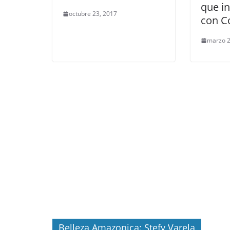
que i
octubre 23, 2017
con C
marzo 2
Belleza Amazonica: Stefy Varela