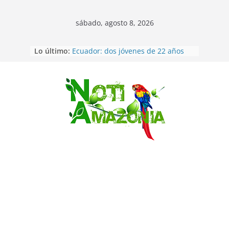
sábado, agosto 8, 2026
Napo: presunto sicariato en cantón
Lo último:
Archidona
Ecuador: dos jóvenes de 22 años
desaparecidos fueron encontrados
muertos en Puerto lopez
Sentencian a 34 años de prisión a
Saltar
implicados en caso de Alison,
oriunda de Tena
Vozinha, el arquero sensación de
cabo Verde, ya llegó para
incorporarse a Colo Colo de Chile
Pastaza: la parroquia Diez de
Agosto eligió a su nueva reina por
su aniversario