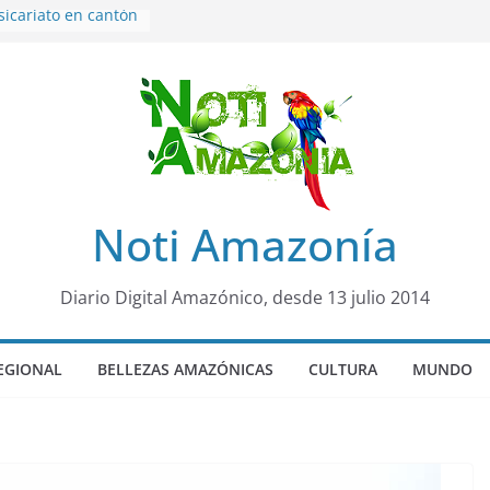
sicariato en cantón
venes de 22 años
ueron encontrados
to lopez
años de prisión a
so de Alison,
uero sensación de
legó para
Noti Amazonía
olo Colo de Chile
oquia Diez de
su nueva reina por
Diario Digital Amazónico, desde 13 julio 2014
EGIONAL
BELLEZAS AMAZÓNICAS
CULTURA
MUNDO