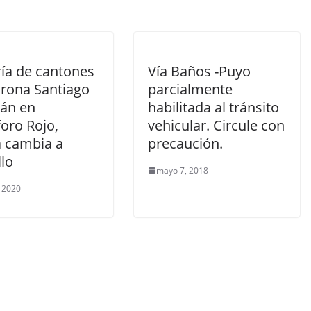
ía de cantones
Vía Baños -Puyo
rona Santiago
parcialmente
rán en
habilitada al tránsito
oro Rojo,
vehicular. Circule con
a cambia a
precaución.
llo
mayo 7, 2018
 2020