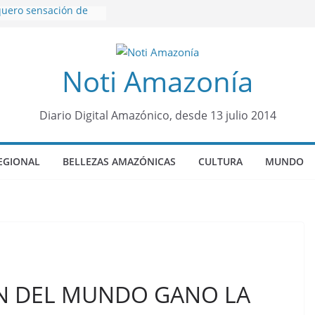
rquero sensación de
 llegó para
 Colo Colo de Chile
rroquia Diez de
Noti Amazonía
a su nueva reina por
sueño”: una alerta
tos de dormir mal en
Diario Digital Amazónico, desde 13 julio 2014
 y mental
 será sede
ocial Panamazónico, d
EGIONAL
BELLEZAS AMAZÓNICAS
CULTURA
MUNDO
ígenas y sociedad
efensa de la Amazonía
go: Prefectura
s al interior selvático
aisha
N DEL MUNDO GANO LA