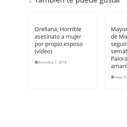
Orellana; Horrible
Mayor
asesinato a mujer
de Mo
por propio esposo
segui
(vídeo)
semáf
Palor
diciembre 7, 2018
amari
mayo 9,