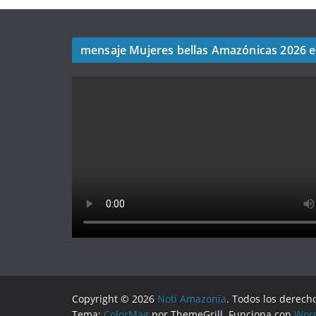
mensaje Mujeres bellas Amazónicas 2026 
Copyright © 2026
Noti Amazonía
. Todos los derech
Tema:
ColorMag
por ThemeGrill. Funciona con
Wor