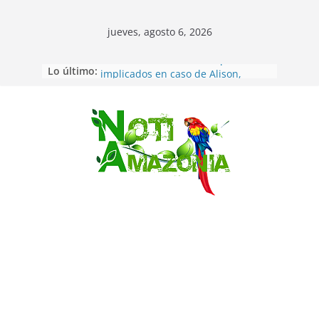
jueves, agosto 6, 2026
Lo último:
Sentencian a 34 años de prisión a
implicados en caso de Alison,
oriunda de Tena
Vozinha, el arquero sensación de
cabo Verde, ya llegó para
Saltar
incorporarse a Colo Colo de Chile
Pastaza: la parroquia Diez de
Agosto eligió a su nueva reina por
su aniversario
La “deuda de sueño”: una alerta
sobre los efectos de dormir mal en
la salud física y mental
Pastaza: Puyo será sede
del XII Foro Social Panamazónico, d
e pueblos indígenas y sociedad
civil por la defensa de la Amazonía