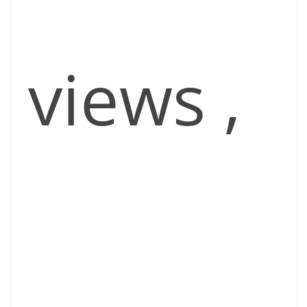
views
,