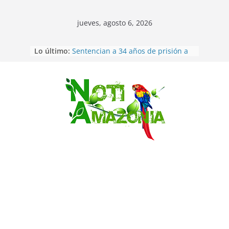
jueves, agosto 6, 2026
Lo último:
Sentencian a 34 años de prisión a
implicados en caso de Alison,
oriunda de Tena
Vozinha, el arquero sensación de
cabo Verde, ya llegó para
Saltar
incorporarse a Colo Colo de Chile
Pastaza: la parroquia Diez de
Agosto eligió a su nueva reina por
su aniversario
La “deuda de sueño”: una alerta
sobre los efectos de dormir mal en
la salud física y mental
Pastaza: Puyo será sede
del XII Foro Social Panamazónico, d
e pueblos indígenas y sociedad
civil por la defensa de la Amazonía