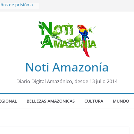
ños de prisión a
o de Alison,
ero sensación de
egó para
lo Colo de Chile
quia Diez de
u nueva reina por
ño”: una alerta
Noti Amazonía
 de dormir mal en
mental
rá sede
Diario Digital Amazónico, desde 13 julio 2014
al Panamazónico, d
nas y sociedad
nsa de la Amazonía
EGIONAL
BELLEZAS AMAZÓNICAS
CULTURA
MUNDO