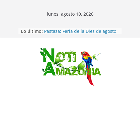
lunes, agosto 10, 2026
Ecuador: Ocho cadáveres hallados
Lo último:
en fosas comunes en Pucará
Pastaza: Feria de la Diez de agosto
atrajo a miles de personas en la
edición 2026 (video)
Pastaza: Fiscal no emite cargos
Saltar
contra hombre de 50años que
mantenía relacion de «noviazgo»
con una menor de10 años en
frontera sur
Napo: presunto sicariato en cantón
Archidona
Ecuador: dos jóvenes de 22 años
desaparecidos fueron encontrados
muertos en Puerto lopez