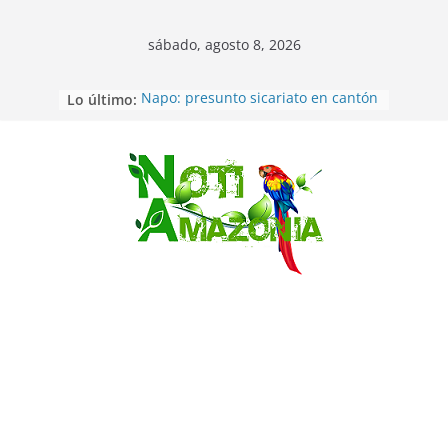
sábado, agosto 8, 2026
Lo último:
Napo: presunto sicariato en cantón
Archidona
Ecuador: dos jóvenes de 22 años
desaparecidos fueron encontrados
muertos en Puerto lopez
Saltar
Sentencian a 34 años de prisión a
implicados en caso de Alison,
oriunda de Tena
Vozinha, el arquero sensación de
cabo Verde, ya llegó para
incorporarse a Colo Colo de Chile
Pastaza: la parroquia Diez de
Agosto eligió a su nueva reina por
su aniversario