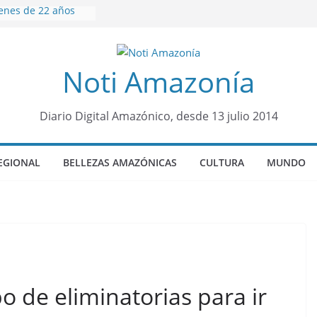
venes de 22 años
ueron encontrados
to lopez
años de prisión a
Noti Amazonía
so de Alison,
ero sensación de
legó para
Diario Digital Amazónico, desde 13 julio 2014
olo Colo de Chile
oquia Diez de
su nueva reina por
EGIONAL
BELLEZAS AMAZÓNICAS
CULTURA
MUNDO
ño”: una alerta
s de dormir mal en
 mental
po de eliminatorias para ir