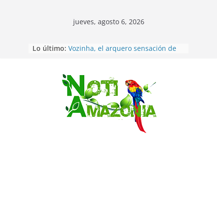
jueves, agosto 6, 2026
Lo último:
Vozinha, el arquero sensación de
cabo Verde, ya llegó para
incorporarse a Colo Colo de Chile
Pastaza: la parroquia Diez de
Agosto eligió a su nueva reina por
Saltar
su aniversario
La “deuda de sueño”: una alerta
sobre los efectos de dormir mal en
la salud física y mental
Pastaza: Puyo será sede
del XII Foro Social Panamazónico, d
e pueblos indígenas y sociedad
civil por la defensa de la Amazonía
Sentencian a 34 años de prisión a
implicados en caso de Alison,
oriunda de Tena