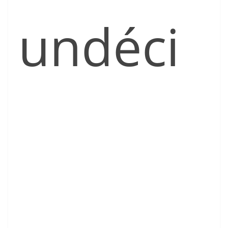
undéci