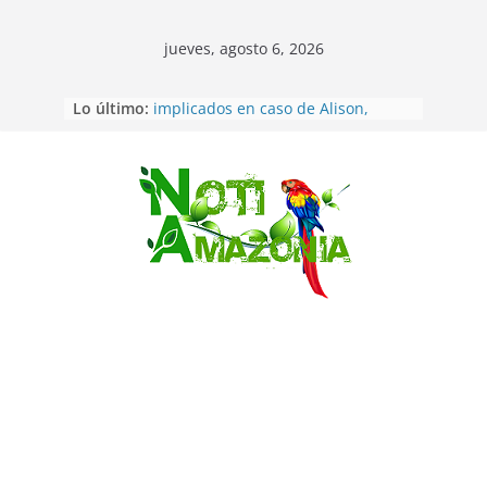
jueves, agosto 6, 2026
Lo último:
Sentencian a 34 años de prisión a
implicados en caso de Alison,
oriunda de Tena
Vozinha, el arquero sensación de
cabo Verde, ya llegó para
Saltar
incorporarse a Colo Colo de Chile
Pastaza: la parroquia Diez de
Agosto eligió a su nueva reina por
su aniversario
La “deuda de sueño”: una alerta
sobre los efectos de dormir mal en
la salud física y mental
Pastaza: Puyo será sede
del XII Foro Social Panamazónico, d
e pueblos indígenas y sociedad
civil por la defensa de la Amazonía