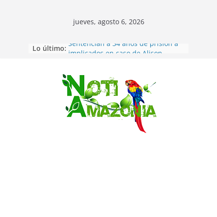
jueves, agosto 6, 2026
Lo último:
Sentencian a 34 años de prisión a
implicados en caso de Alison,
oriunda de Tena
Vozinha, el arquero sensación de
cabo Verde, ya llegó para
Saltar
incorporarse a Colo Colo de Chile
Pastaza: la parroquia Diez de
Agosto eligió a su nueva reina por
su aniversario
La “deuda de sueño”: una alerta
sobre los efectos de dormir mal en
la salud física y mental
Pastaza: Puyo será sede
del XII Foro Social Panamazónico, d
e pueblos indígenas y sociedad
civil por la defensa de la Amazonía