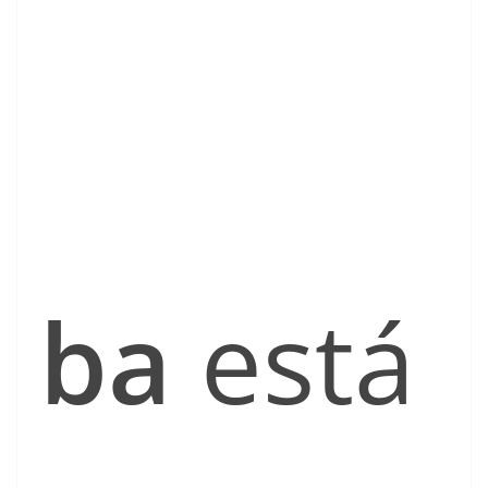
ba
está