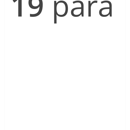
19
para