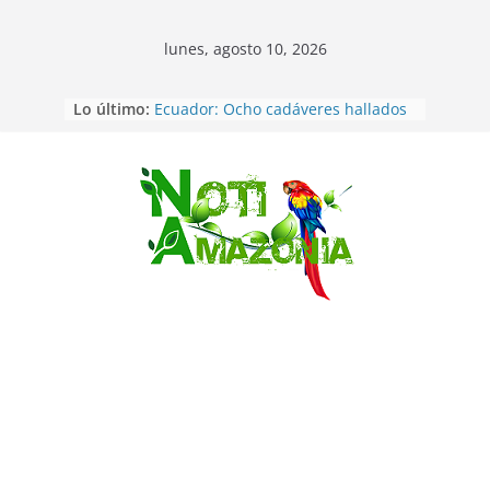
lunes, agosto 10, 2026
Lo último:
Ecuador: Ocho cadáveres hallados
en fosas comunes en Pucará
Pastaza: Feria de la Diez de agosto
atrajo a miles de personas en la
edición 2026 (video)
Saltar
Pastaza: Fiscal no emite cargos
contra hombre de 50años que
mantenía relacion de «noviazgo»
con una menor de10 años en
frontera sur
Napo: presunto sicariato en cantón
Archidona
Ecuador: dos jóvenes de 22 años
desaparecidos fueron encontrados
muertos en Puerto lopez