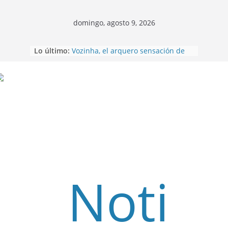
domingo, agosto 9, 2026
Lo último:
Vozinha, el arquero sensación de
cabo Verde, ya llegó para
incorporarse a Colo Colo de Chile
Pastaza: Fiscal no emite cargos
contra hombre de 50años que
Saltar
mantenía relacion de «noviazgo»
con una menor de10 años en
frontera sur
Napo: presunto sicariato en cantón
Archidona
Ecuador: dos jóvenes de 22 años
desaparecidos fueron encontrados
muertos en Puerto lopez
Sentencian a 34 años de prisión a
implicados en caso de Alison,
oriunda de Tena