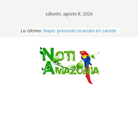
sábado, agosto 8, 2026
Pastaza: la parroquia Diez de
Lo último:
Agosto eligió a su nueva reina por
su aniversario
Napo: presunto sicariato en cantón
Archidona
Ecuador: dos jóvenes de 22 años
Saltar
desaparecidos fueron encontrados
muertos en Puerto lopez
Sentencian a 34 años de prisión a
implicados en caso de Alison,
oriunda de Tena
Vozinha, el arquero sensación de
cabo Verde, ya llegó para
incorporarse a Colo Colo de Chile