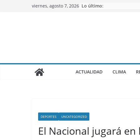
Saltar
viernes, agosto 7, 2026
Lo último:
al
contenido
ACTUALIDAD
CLIMA
R
DEPORTES
UNCATEGORIZED
El Nacional jugará en 