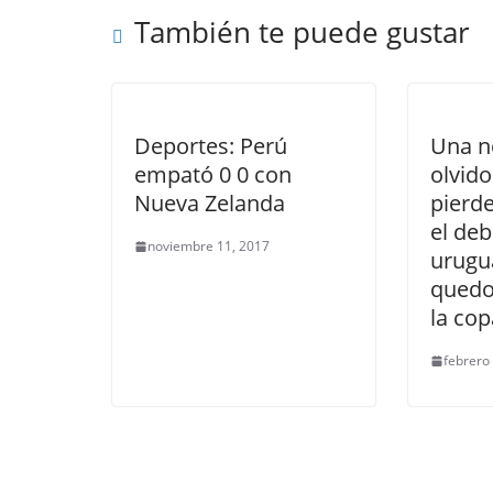
También te puede gustar
Deportes: Perú
Una n
empató 0 0 con
olvido
Nueva Zelanda
pierde
el de
noviembre 11, 2017
urugu
quedo
la cop
febrero