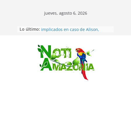
jueves, agosto 6, 2026
Sentencian a 34 años de prisión a
Lo último:
implicados en caso de Alison,
oriunda de Tena
Vozinha, el arquero sensación de
cabo Verde, ya llegó para
Saltar
incorporarse a Colo Colo de Chile
Pastaza: la parroquia Diez de
Agosto eligió a su nueva reina por
su aniversario
La “deuda de sueño”: una alerta
sobre los efectos de dormir mal en
la salud física y mental
Pastaza: Puyo será sede
del XII Foro Social Panamazónico, d
e pueblos indígenas y sociedad
civil por la defensa de la Amazonía