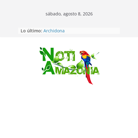
sábado, agosto 8, 2026
Lo último:
Napo: presunto sicariato en cantón
Archidona
Ecuador: dos jóvenes de 22 años
desaparecidos fueron encontrados
muertos en Puerto lopez
Saltar
Sentencian a 34 años de prisión a
implicados en caso de Alison,
oriunda de Tena
Vozinha, el arquero sensación de
cabo Verde, ya llegó para
incorporarse a Colo Colo de Chile
Pastaza: la parroquia Diez de
Agosto eligió a su nueva reina por
su aniversario