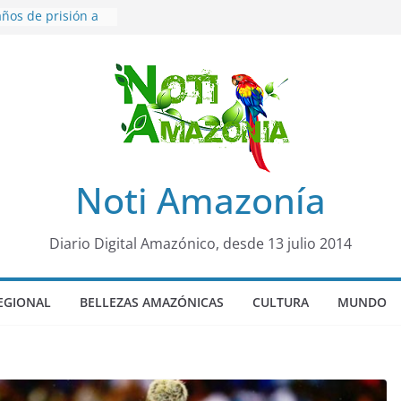
ños de prisión a
o de Alison,
ero sensación de
egó para
lo Colo de Chile
quia Diez de
u nueva reina por
ño”: una alerta
Noti Amazonía
 de dormir mal en
mental
rá sede
Diario Digital Amazónico, desde 13 julio 2014
al Panamazónico, d
nas y sociedad
nsa de la Amazonía
EGIONAL
BELLEZAS AMAZÓNICAS
CULTURA
MUNDO