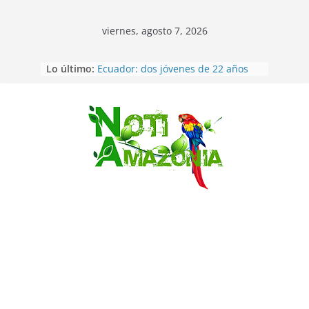
viernes, agosto 7, 2026
Lo último:
Ecuador: dos jóvenes de 22 años
desaparecidos fueron encontrados
muertos en Puerto lopez
Sentencian a 34 años de prisión a
implicados en caso de Alison,
Saltar
oriunda de Tena
Vozinha, el arquero sensación de
cabo Verde, ya llegó para
incorporarse a Colo Colo de Chile
Pastaza: la parroquia Diez de
Agosto eligió a su nueva reina por
su aniversario
La “deuda de sueño”: una alerta
sobre los efectos de dormir mal en
la salud física y mental