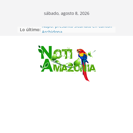
sábado, agosto 8, 2026
Lo último:
Napo: presunto sicariato en cantón
Archidona
Ecuador: dos jóvenes de 22 años
desaparecidos fueron encontrados
muertos en Puerto lopez
Saltar
Sentencian a 34 años de prisión a
implicados en caso de Alison,
oriunda de Tena
Vozinha, el arquero sensación de
cabo Verde, ya llegó para
incorporarse a Colo Colo de Chile
Pastaza: la parroquia Diez de
Agosto eligió a su nueva reina por
su aniversario