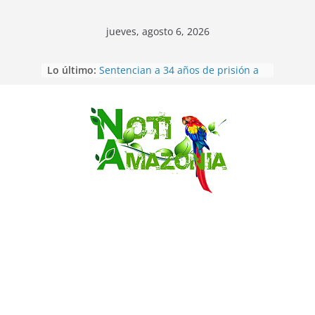
jueves, agosto 6, 2026
Lo último:
Sentencian a 34 años de prisión a
implicados en caso de Alison,
oriunda de Tena
Vozinha, el arquero sensación de
cabo Verde, ya llegó para
Saltar
incorporarse a Colo Colo de Chile
Pastaza: la parroquia Diez de
Agosto eligió a su nueva reina por
su aniversario
La “deuda de sueño”: una alerta
sobre los efectos de dormir mal en
la salud física y mental
Pastaza: Puyo será sede
del XII Foro Social Panamazónico, d
e pueblos indígenas y sociedad
civil por la defensa de la Amazonía