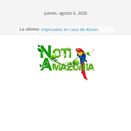
jueves, agosto 6, 2026
Lo último:
Sentencian a 34 años de prisión a
implicados en caso de Alison,
oriunda de Tena
Vozinha, el arquero sensación de
cabo Verde, ya llegó para
Saltar
incorporarse a Colo Colo de Chile
Pastaza: la parroquia Diez de
Agosto eligió a su nueva reina por
su aniversario
La “deuda de sueño”: una alerta
sobre los efectos de dormir mal en
la salud física y mental
Pastaza: Puyo será sede
del XII Foro Social Panamazónico, d
e pueblos indígenas y sociedad
civil por la defensa de la Amazonía