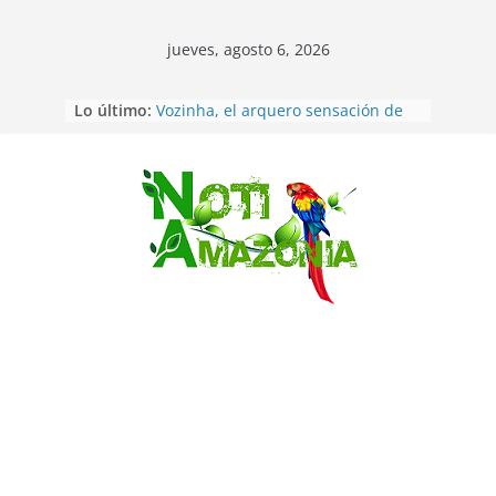
jueves, agosto 6, 2026
Sentencian a 34 años de prisión a
Lo último:
implicados en caso de Alison,
oriunda de Tena
Vozinha, el arquero sensación de
cabo Verde, ya llegó para
incorporarse a Colo Colo de Chile
Saltar
Pastaza: la parroquia Diez de
Agosto eligió a su nueva reina por
su aniversario
La “deuda de sueño”: una alerta
sobre los efectos de dormir mal en
la salud física y mental
Pastaza: Puyo será sede
del XII Foro Social Panamazónico, d
e pueblos indígenas y sociedad
civil por la defensa de la Amazonía