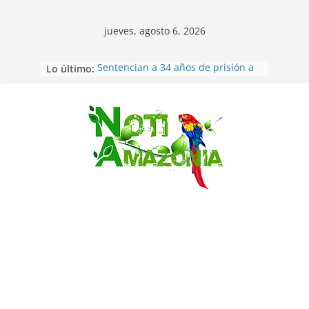
jueves, agosto 6, 2026
Lo último:
Sentencian a 34 años de prisión a
implicados en caso de Alison,
oriunda de Tena
Vozinha, el arquero sensación de
cabo Verde, ya llegó para
Saltar
incorporarse a Colo Colo de Chile
Pastaza: la parroquia Diez de
Agosto eligió a su nueva reina por
su aniversario
La “deuda de sueño”: una alerta
sobre los efectos de dormir mal en
la salud física y mental
Pastaza: Puyo será sede
del XII Foro Social Panamazónico, d
e pueblos indígenas y sociedad
civil por la defensa de la Amazonía