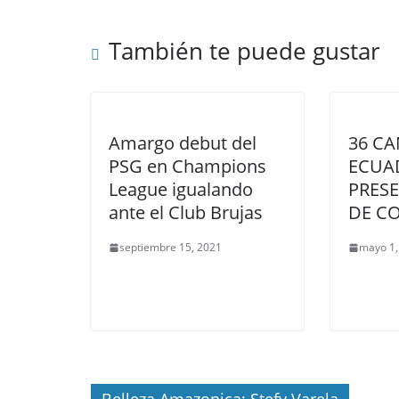
También te puede gustar
Amargo debut del
36 C
PSG en Champions
ECUA
League igualando
PRES
ante el Club Brujas
DE CO
septiembre 15, 2021
mayo 1,