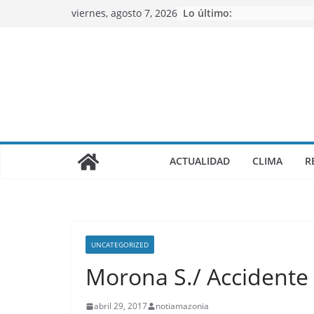
Saltar
viernes, agosto 7, 2026
Lo último:
al
contenido
ACTUALIDAD
CLIMA
R
UNCATEGORIZED
Morona S./ Accidente 
abril 29, 2017
notiamazonia