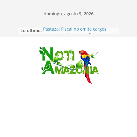
domingo, agosto 9, 2026
Lo último:
Pastaza: Fiscal no emite cargos
contra hombre de 50años que
mantenía relacion de «noviazgo»
con una menor de10 años en
frontera sur
Saltar
Napo: presunto sicariato en cantón
Archidona
Ecuador: dos jóvenes de 22 años
desaparecidos fueron encontrados
muertos en Puerto lopez
Sentencian a 34 años de prisión a
implicados en caso de Alison,
oriunda de Tena
Vozinha, el arquero sensación de
cabo Verde, ya llegó para
incorporarse a Colo Colo de Chile