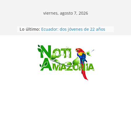
viernes, agosto 7, 2026
Lo último:
Ecuador: dos jóvenes de 22 años
desaparecidos fueron encontrados
muertos en Puerto lopez
Sentencian a 34 años de prisión a
implicados en caso de Alison,
Saltar
oriunda de Tena
Vozinha, el arquero sensación de
cabo Verde, ya llegó para
incorporarse a Colo Colo de Chile
Pastaza: la parroquia Diez de
Agosto eligió a su nueva reina por
su aniversario
La “deuda de sueño”: una alerta
sobre los efectos de dormir mal en
la salud física y mental