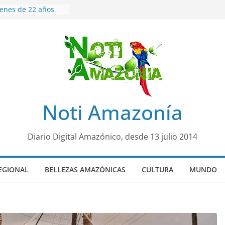
venes de 22 años
ueron encontrados
to lopez
años de prisión a
so de Alison,
uero sensación de
legó para
olo Colo de Chile
oquia Diez de
Noti Amazonía
su nueva reina por
ño”: una alerta
Diario Digital Amazónico, desde 13 julio 2014
s de dormir mal en
 mental
EGIONAL
BELLEZAS AMAZÓNICAS
CULTURA
MUNDO