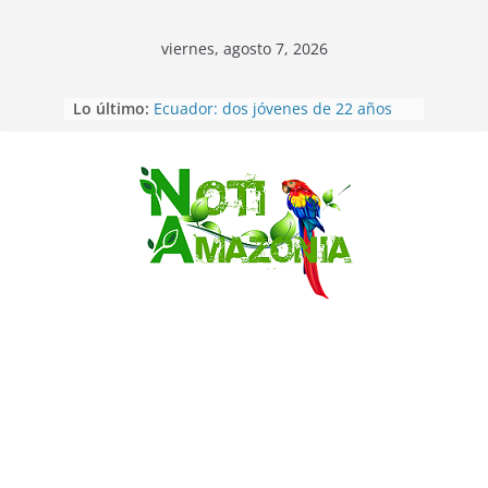
viernes, agosto 7, 2026
Lo último:
Ecuador: dos jóvenes de 22 años
desaparecidos fueron encontrados
muertos en Puerto lopez
Sentencian a 34 años de prisión a
implicados en caso de Alison,
Saltar
oriunda de Tena
Vozinha, el arquero sensación de
cabo Verde, ya llegó para
incorporarse a Colo Colo de Chile
Pastaza: la parroquia Diez de
Agosto eligió a su nueva reina por
su aniversario
La “deuda de sueño”: una alerta
sobre los efectos de dormir mal en
la salud física y mental