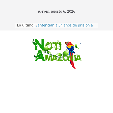
jueves, agosto 6, 2026
Lo último:
Sentencian a 34 años de prisión a
implicados en caso de Alison,
oriunda de Tena
Vozinha, el arquero sensación de
cabo Verde, ya llegó para
Saltar
incorporarse a Colo Colo de Chile
Pastaza: la parroquia Diez de
Agosto eligió a su nueva reina por
su aniversario
La “deuda de sueño”: una alerta
sobre los efectos de dormir mal en
la salud física y mental
Ecuador: dos jóvenes de 22 años
desaparecidos fueron encontrados
muertos en Puerto lopez