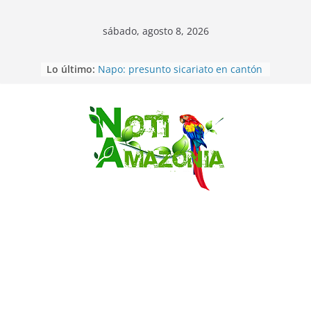
sábado, agosto 8, 2026
Lo último:
Napo: presunto sicariato en cantón
Archidona
Ecuador: dos jóvenes de 22 años
desaparecidos fueron encontrados
muertos en Puerto lopez
Saltar
Sentencian a 34 años de prisión a
implicados en caso de Alison,
oriunda de Tena
Vozinha, el arquero sensación de
cabo Verde, ya llegó para
incorporarse a Colo Colo de Chile
Pastaza: la parroquia Diez de
Agosto eligió a su nueva reina por
su aniversario