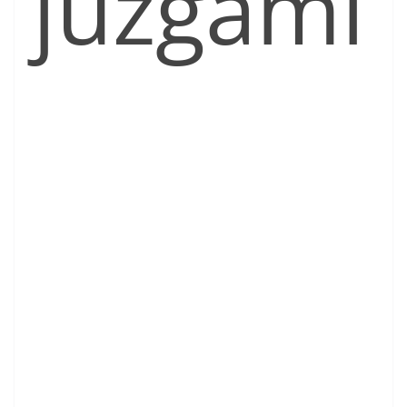
juzgami