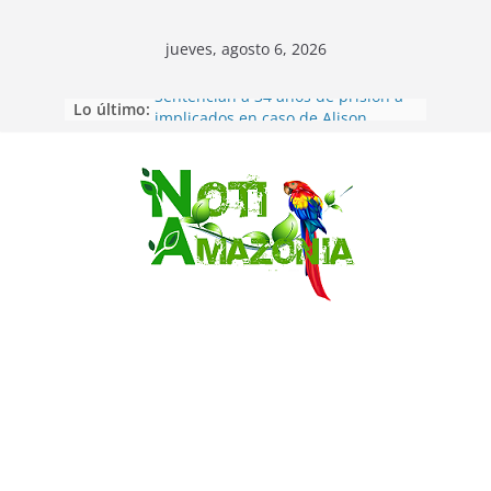
jueves, agosto 6, 2026
Lo último:
Sentencian a 34 años de prisión a
implicados en caso de Alison,
oriunda de Tena
Vozinha, el arquero sensación de
cabo Verde, ya llegó para
Saltar
incorporarse a Colo Colo de Chile
Pastaza: la parroquia Diez de
Agosto eligió a su nueva reina por
su aniversario
La “deuda de sueño”: una alerta
sobre los efectos de dormir mal en
la salud física y mental
Pastaza: Puyo será sede
del XII Foro Social Panamazónico, d
e pueblos indígenas y sociedad
civil por la defensa de la Amazonía