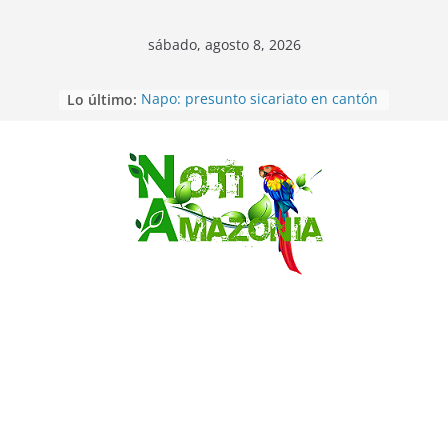
sábado, agosto 8, 2026
Lo último:
Napo: presunto sicariato en cantón
Archidona
Ecuador: dos jóvenes de 22 años
desaparecidos fueron encontrados
muertos en Puerto lopez
Saltar
Sentencian a 34 años de prisión a
implicados en caso de Alison,
oriunda de Tena
Vozinha, el arquero sensación de
cabo Verde, ya llegó para
incorporarse a Colo Colo de Chile
Pastaza: la parroquia Diez de
Agosto eligió a su nueva reina por
su aniversario