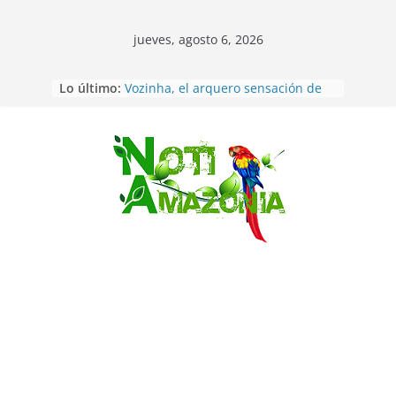
jueves, agosto 6, 2026
Sentencian a 34 años de prisión a
Lo último:
implicados en caso de Alison,
oriunda de Tena
Vozinha, el arquero sensación de
cabo Verde, ya llegó para
incorporarse a Colo Colo de Chile
Saltar
Pastaza: la parroquia Diez de
Agosto eligió a su nueva reina por
su aniversario
La “deuda de sueño”: una alerta
sobre los efectos de dormir mal en
la salud física y mental
Pastaza: Puyo será sede
del XII Foro Social Panamazónico, d
e pueblos indígenas y sociedad
civil por la defensa de la Amazonía