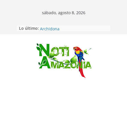
sábado, agosto 8, 2026
Lo último:
Napo: presunto sicariato en cantón
Archidona
Ecuador: dos jóvenes de 22 años
desaparecidos fueron encontrados
muertos en Puerto lopez
Saltar
Sentencian a 34 años de prisión a
implicados en caso de Alison,
oriunda de Tena
Vozinha, el arquero sensación de
cabo Verde, ya llegó para
incorporarse a Colo Colo de Chile
Pastaza: la parroquia Diez de
Agosto eligió a su nueva reina por
su aniversario