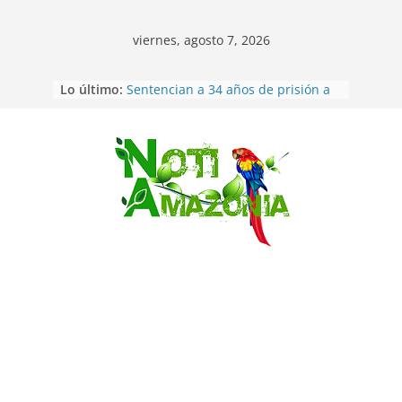
viernes, agosto 7, 2026
Ecuador: dos jóvenes de 22 años
Lo último:
desaparecidos fueron encontrados
muertos en Puerto lopez
Sentencian a 34 años de prisión a
implicados en caso de Alison,
oriunda de Tena
Saltar
Vozinha, el arquero sensación de
cabo Verde, ya llegó para
incorporarse a Colo Colo de Chile
Pastaza: la parroquia Diez de
Agosto eligió a su nueva reina por
su aniversario
La “deuda de sueño”: una alerta
sobre los efectos de dormir mal en
la salud física y mental