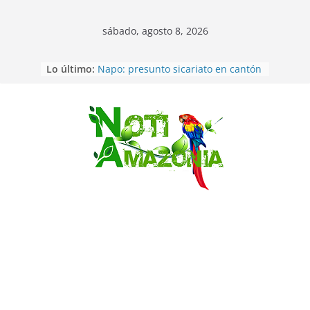
sábado, agosto 8, 2026
Lo último:
Napo: presunto sicariato en cantón
Archidona
Ecuador: dos jóvenes de 22 años
desaparecidos fueron encontrados
muertos en Puerto lopez
Saltar
Sentencian a 34 años de prisión a
implicados en caso de Alison,
oriunda de Tena
Vozinha, el arquero sensación de
cabo Verde, ya llegó para
incorporarse a Colo Colo de Chile
Pastaza: la parroquia Diez de
Agosto eligió a su nueva reina por
su aniversario