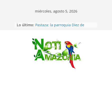
miércoles, agosto 5, 2026
Vozinha, el arquero sensación de
Lo último:
cabo Verde, ya llegó para
incorporarse a Colo Colo de Chile
Pastaza: la parroquia Diez de
Agosto eligió a su nueva reina por
su aniversario
Saltar
La “deuda de sueño”: una alerta
sobre los efectos de dormir mal en
la salud física y mental
Pastaza: Puyo será sede
del XII Foro Social Panamazónico, d
e pueblos indígenas y sociedad
civil por la defensa de la Amazonía
Morona Santiago: Prefectura
realiza brigadas al interior selvático
en el cantón Taisha