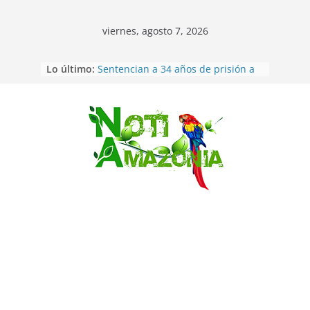
viernes, agosto 7, 2026
Ecuador: dos jóvenes de 22 años
Lo último:
desaparecidos fueron encontrados
muertos en Puerto lopez
Sentencian a 34 años de prisión a
implicados en caso de Alison,
oriunda de Tena
Saltar
Vozinha, el arquero sensación de
cabo Verde, ya llegó para
incorporarse a Colo Colo de Chile
Pastaza: la parroquia Diez de
Agosto eligió a su nueva reina por
su aniversario
La “deuda de sueño”: una alerta
sobre los efectos de dormir mal en
la salud física y mental