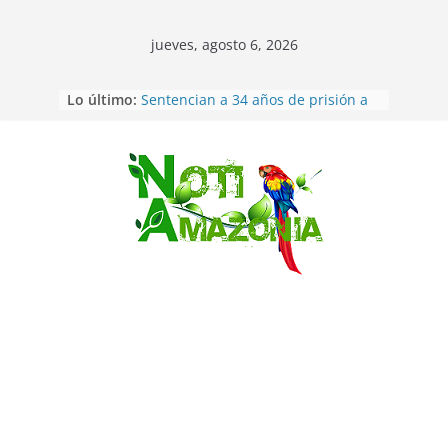
jueves, agosto 6, 2026
Lo último:
Sentencian a 34 años de prisión a
implicados en caso de Alison,
oriunda de Tena
Vozinha, el arquero sensación de
cabo Verde, ya llegó para
Saltar
incorporarse a Colo Colo de Chile
Pastaza: la parroquia Diez de
Agosto eligió a su nueva reina por
su aniversario
La “deuda de sueño”: una alerta
sobre los efectos de dormir mal en
la salud física y mental
Pastaza: Puyo será sede
del XII Foro Social Panamazónico, d
e pueblos indígenas y sociedad
civil por la defensa de la Amazonía